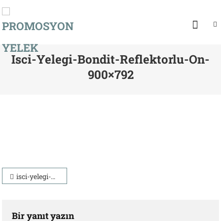
PROMOSYON YELEK
Yeleksan
Isci-Yelegi-Bondit-Reflektorlu-On-
900×792
Yazı
isci-yelegi-bondit-reflektorlu-on-900×792
gezinmesi
Bir yanıt yazın